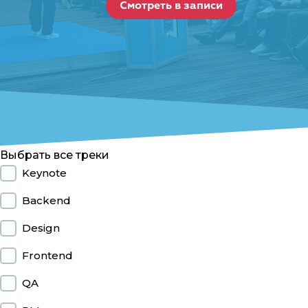
Смотреть в записи
Выбрать все треки
Keynote
Backend
Design
Frontend
QA