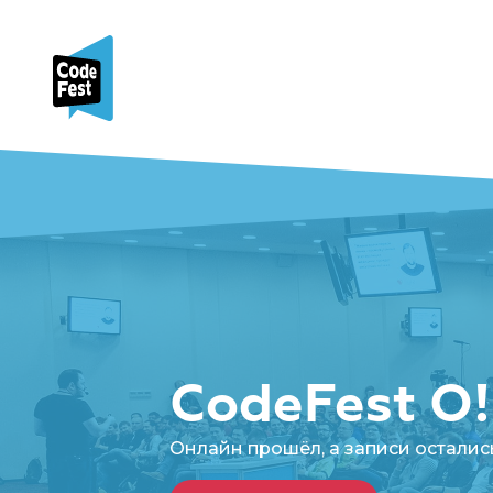
CodeFest O!
Онлайн прошёл, а записи остались