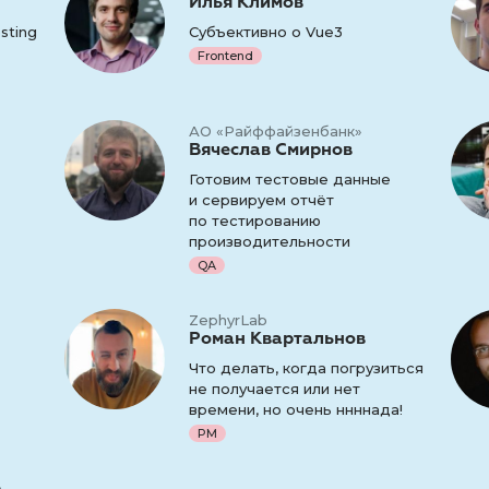
Илья Климов
sting
Субъективно о Vue3
Frontend
АО «Райффайзенбанк»
Вячеслав Смирнов
Готовим тестовые данные
и сервируем отчёт
по тестированию
производительности
QA
ZephyrLab
Роман Квартальнов
Что делать, когда погрузиться
не получается или нет
времени, но очень ннннада!
PM
b