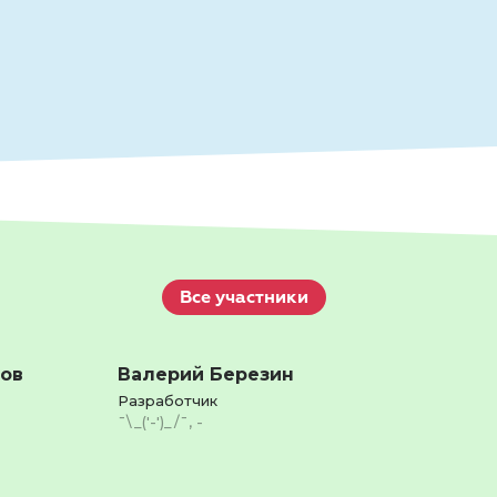
Все участники
ов
Валерий Березин
Разработчик
¯\_('-')_/¯, -