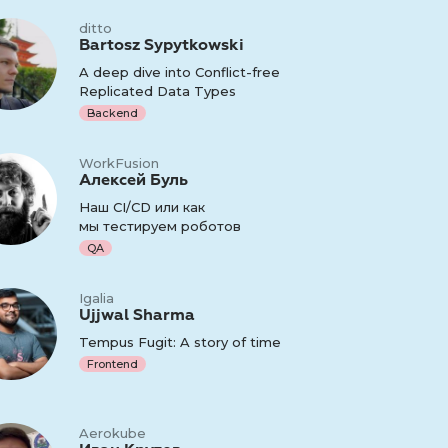
ditto
Bartosz Sypytkowski
A deep dive into Conflict-free
Replicated Data Types
Backend
WorkFusion
Алексей Буль
Наш СI/CD или как
мы тестируем роботов
QA
Igalia
Ujjwal Sharma
Tempus Fugit: A story of time
Frontend
Aerokube