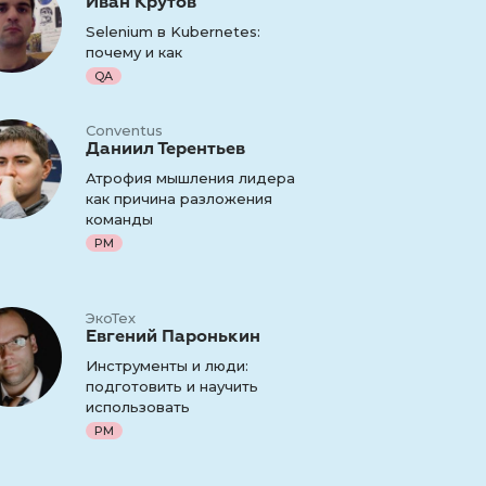
Иван Крутов
Selenium в Kubernetes:
почему и как
QA
Conventus
Даниил Терентьев
Атрофия мышления лидера
как причина разложения
команды
PM
ЭкоТех
Евгений Паронькин
Инструменты и люди:
подготовить и научить
использовать
PM