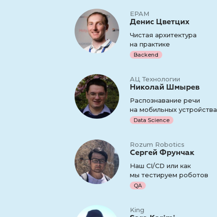
EPAM
Денис Цветцих
Чистая архитектура
на практике
Backend
АЦ Технологии
Николай Шмырев
Распознавание речи
на мобильных устройства
Data Science
Rozum Robotics
Сергей Фрунчак
Наш СI/CD или как
мы тестируем роботов
QA
King