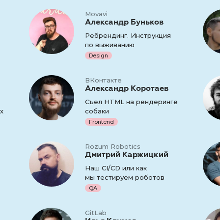
Movavi
Александр Буньков
Ребрендинг. Инструкция
по выживанию
Design
ВКонтакте
Александр Коротаев
Съел HTML на рендеринге
х
собаки
Frontend
Rozum Robotics
Дмитрий Каржицкий
Наш СI/CD или как
мы тестируем роботов
QA
GitLab