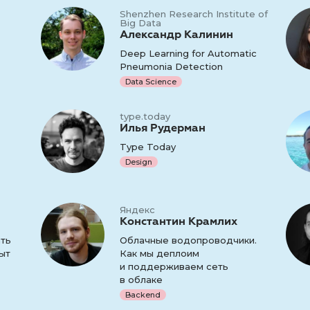
Shenzhen Research Institute of
Big Data
Александр Калинин
Deep Learning for Automatic
Pneumonia Detection
Data Science
type.today
Илья Рудерман
Type Today
Design
Яндекс
Константин Крамлих
ать
Облачные водопроводчики.
ыт
Как мы деплоим
и поддерживаем сеть
в облаке
Backend