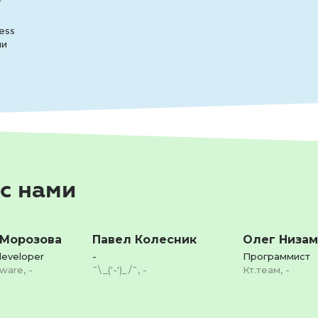
ess
ми
 с нами
 Морозова
Павел Колесник
Олег Низам
developer
-
Программист
ware, -
¯\_('-')_/¯, -
Кт.теам, -