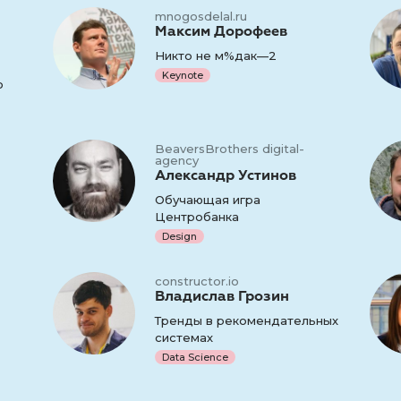
mnogosdelal.ru
Максим Дорофеев
Никто не м%дак—2
Keynote
о
BeaversBrothers digital-
agency
Александр Устинов
Обучающая игра
Центробанка
Design
constructor.io
Владислав Грозин
Тренды в рекомендательных
системах
Data Science